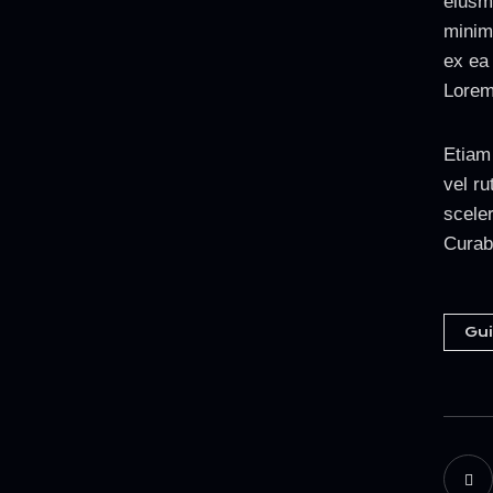
eiusm
minim 
ex ea
Lorem 
Etiam 
vel r
scele
Curabi
Gui