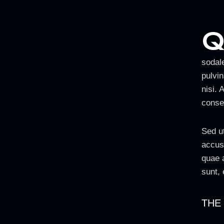
sodal
pulvi
nisi. 
conseq
Sed ut
accus
quae a
sunt, 
THE