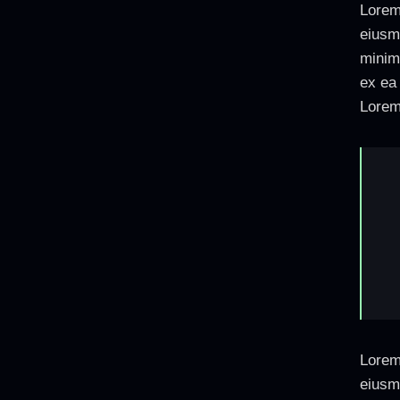
Lorem 
eiusm
minim 
ex ea
Lorem 
Lorem 
eiusm