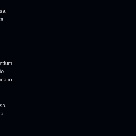
sa,
ta
antium
lo
licabo.
sa,
ta