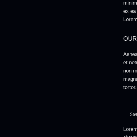
minim 
ex ea
Lorem 
OUR
Aenea
et ne
non mo
magna
tortor.
Ste
Lorem 