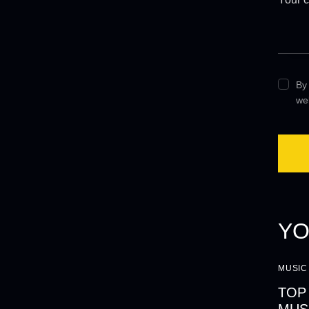
By 
we
YO
MUSIC
TOP
MUS