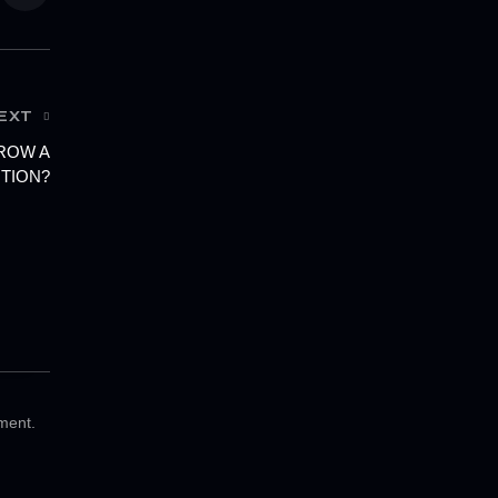
EXT
ROW A
TION?
ment.