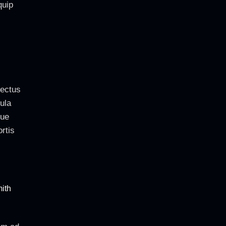
quip
nectus
ula
gue
rtis
ith