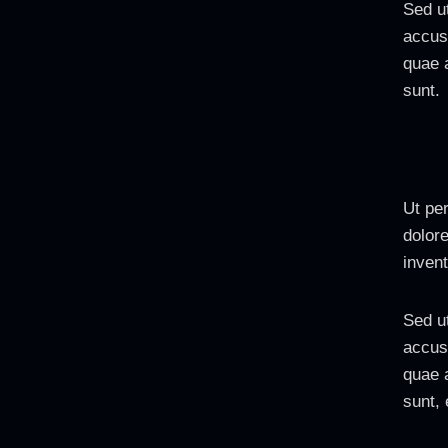
Sed ut
accus
quae a
sunt.
Ut pe
dolor
invent
Sed ut
accus
quae a
sunt, 